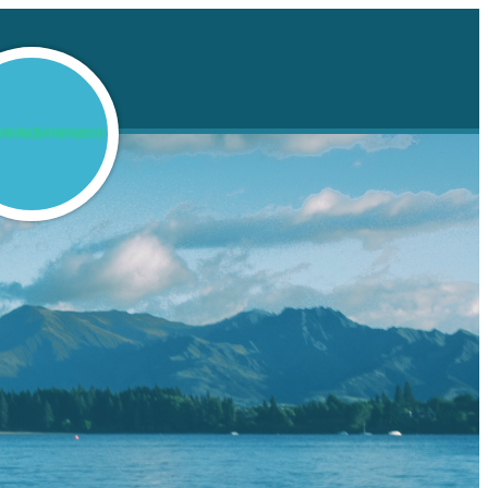
RGREPP DRABBAR BÅDE POJKAR OCH FLICKOR. HOS OSS FÅR DU RÅD, STÖD OCH HJÄLP TILL LÄKNING