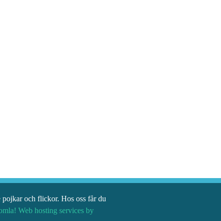
ojkar och flickor. Hos oss får du
omla!
Web hosting services by