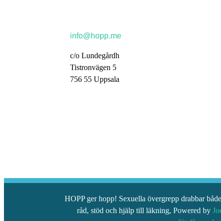
info@hopp.me
c/o Lundegårdh
Tistronvägen 5
756 55 Uppsala
HOPP ger hopp! Sexuella övergrepp drabbar både p
råd, stöd och hjälp till läkning, Powered by
Jo